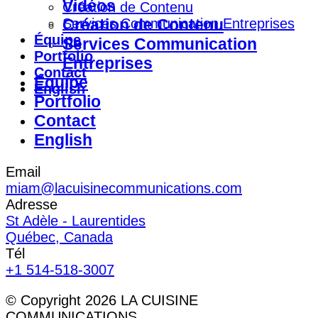
Vidéos
Création de Contenu
Services Communication Entreprises
Création de Contenu
Équipe
Services Communication
Portfolio
Entreprises
Contact
Équipe
English
Portfolio
Contact
English
Email
miam@lacuisinecommunications.com
Adresse
St Adèle - Laurentides
Québec, Canada
Tél
+1 514-518-3007
© Copyright 2026 LA CUISINE
COMMUNICATIONS.